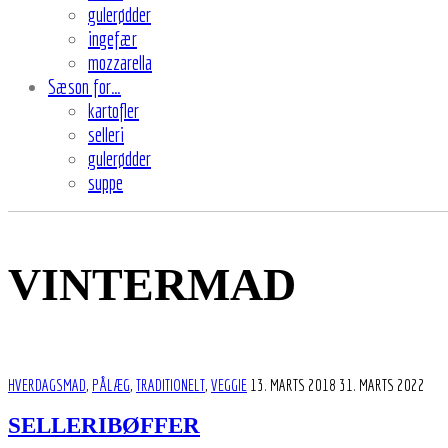
gulerødder
ingefær
mozzarella
Sæson for…
kartofler
selleri
gulerødder
suppe
VINTERMAD
HVERDAGSMAD
,
PÅLÆG
,
TRADITIONELT
,
VEGGIE
13. MARTS 2018
31. MARTS 2022
SELLERIBØFFER