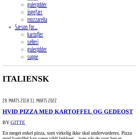
gulerødder
ingefær
mozzarella
Sæson for…
kartofler
selleri
gulerødder
suppe
ITALIENSK
28. MARTS 2018
31. MARTS 2022
HVID PIZZA MED KARTOFFEL OG GEDEOST
BY
GITTE
En meget enkel pizza, som virkelig ikke skal undervurderes. Pizza
med kartoffel kan være vildt lækkert – især når de som her er