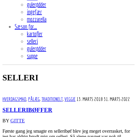
gulerødder
ingefær
mozzarella
Sæson for…
kartofler
selleri
gulerødder
suppe
SELLERI
HVERDAGSMAD
,
PÅLÆG
,
TRADITIONELT
,
VEGGIE
13. MARTS 2018
31. MARTS 2022
SELLERIBØFFER
BY
GITTE
Første gang jeg smagte en selleribøf blev jeg meget overrasket, for
jeg har aldrig brudt mig om selleri. Så alene navnet var nok til…