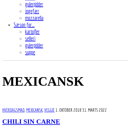
gulerødder
ingefær
mozzarella
Sæson for…
kartofler
selleri
gulerødder
suppe
MEXICANSK
HVERDAGSMAD
,
MEXICANSK
,
VEGGIE
1. OKTOBER 2018
31. MARTS 2022
CHILI SIN CARNE