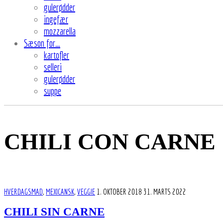
gulerødder
ingefær
mozzarella
Sæson for…
kartofler
selleri
gulerødder
suppe
CHILI CON CARNE
HVERDAGSMAD
,
MEXICANSK
,
VEGGIE
1. OKTOBER 2018
31. MARTS 2022
CHILI SIN CARNE