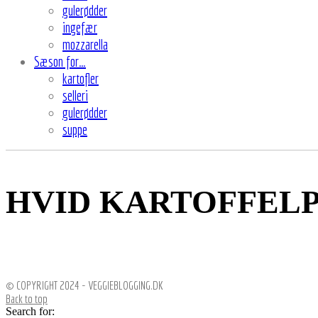
gulerødder
ingefær
mozzarella
Sæson for…
kartofler
selleri
gulerødder
suppe
HVID KARTOFFELP
© COPYRIGHT 2024 - VEGGIEBLOGGING.DK
Back to top
Search for: