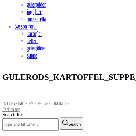
gulerødder
ingefær
mozzarella
Sæson for…
kartofler
selleri
gulerødder
suppe
GULERODS_KARTOFFEL_SUPPE
© COPYRIGHT 2024 - VEGGIEBLOGGING.DK
Back to top
Search for:
Search